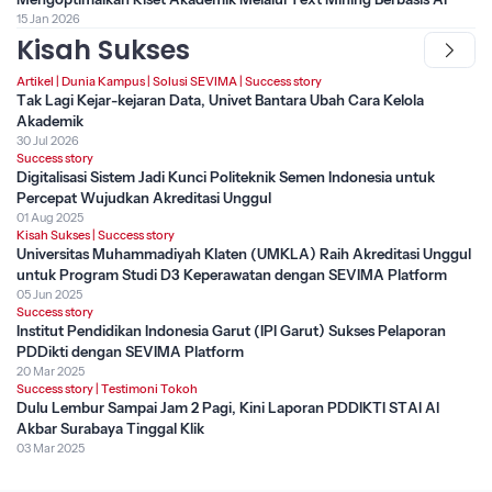
15 Jan 2026
Kisah Sukses
Artikel
|
Dunia Kampus
|
Solusi SEVIMA
|
Success story
Tak Lagi Kejar-kejaran Data, Univet Bantara Ubah Cara Kelola
Akademik
30 Jul 2026
Success story
Digitalisasi Sistem Jadi Kunci Politeknik Semen Indonesia untuk
Percepat Wujudkan Akreditasi Unggul
01 Aug 2025
Kisah Sukses
|
Success story
Universitas Muhammadiyah Klaten (UMKLA) Raih Akreditasi Unggul
untuk Program Studi D3 Keperawatan dengan SEVIMA Platform
05 Jun 2025
Success story
Institut Pendidikan Indonesia Garut (IPI Garut) Sukses Pelaporan
PDDikti dengan SEVIMA Platform
20 Mar 2025
Success story
|
Testimoni Tokoh
Dulu Lembur Sampai Jam 2 Pagi, Kini Laporan PDDIKTI STAI Al
Akbar Surabaya Tinggal Klik
03 Mar 2025