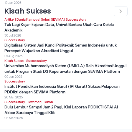
15 Jan 2026
Kisah Sukses
Artikel
|
Dunia Kampus
|
Solusi SEVIMA
|
Success story
Tak Lagi Kejar-kejaran Data, Univet Bantara Ubah Cara Kelola
Akademik
30 Jul 2026
Success story
Digitalisasi Sistem Jadi Kunci Politeknik Semen Indonesia untuk
Percepat Wujudkan Akreditasi Unggul
01 Aug 2025
Kisah Sukses
|
Success story
Universitas Muhammadiyah Klaten (UMKLA) Raih Akreditasi Unggul
untuk Program Studi D3 Keperawatan dengan SEVIMA Platform
05 Jun 2025
Success story
Institut Pendidikan Indonesia Garut (IPI Garut) Sukses Pelaporan
PDDikti dengan SEVIMA Platform
20 Mar 2025
Success story
|
Testimoni Tokoh
Dulu Lembur Sampai Jam 2 Pagi, Kini Laporan PDDIKTI STAI Al
Akbar Surabaya Tinggal Klik
03 Mar 2025