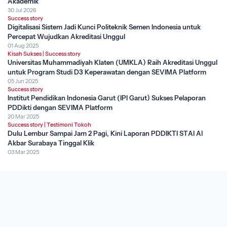
Akademik
30 Jul 2026
Success story
Digitalisasi Sistem Jadi Kunci Politeknik Semen Indonesia untuk
Percepat Wujudkan Akreditasi Unggul
01 Aug 2025
Kisah Sukses
|
Success story
Universitas Muhammadiyah Klaten (UMKLA) Raih Akreditasi Unggul
untuk Program Studi D3 Keperawatan dengan SEVIMA Platform
05 Jun 2025
Success story
Institut Pendidikan Indonesia Garut (IPI Garut) Sukses Pelaporan
PDDikti dengan SEVIMA Platform
20 Mar 2025
Success story
|
Testimoni Tokoh
Dulu Lembur Sampai Jam 2 Pagi, Kini Laporan PDDIKTI STAI Al
Akbar Surabaya Tinggal Klik
03 Mar 2025