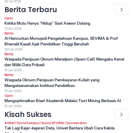
30 Jul 2026
Berita Terbaru
Opini
Ketika Mutu Hanya “Hidup” Saat Asesor Datang
13 Apr 2026
Berita
AI Hancurkan Monopoli Pengetahuan Kampus, SEVIMA & Prof
Rhenald Kasali Ajak Pendidikan Tinggi Berubah
19 Feb 2026
Berita
Waspada Penipuan Oknum Menelpon (Spam Call) Mengaku Kenal
dan Miliki Data Pribadi
15 Jan 2026
Berita
Waspada Oknum Penipuan Pembayaran Kuliah yang
Mengatasnamakan Institusi Pendidikan
15 Jan 2026
Opini
Mengoptimalkan Riset Akademik Melalui Text Mining Berbasis AI
15 Jan 2026
Kisah Sukses
Artikel
|
Dunia Kampus
|
Solusi SEVIMA
|
Success story
Tak Lagi Kejar-kejaran Data, Univet Bantara Ubah Cara Kelola