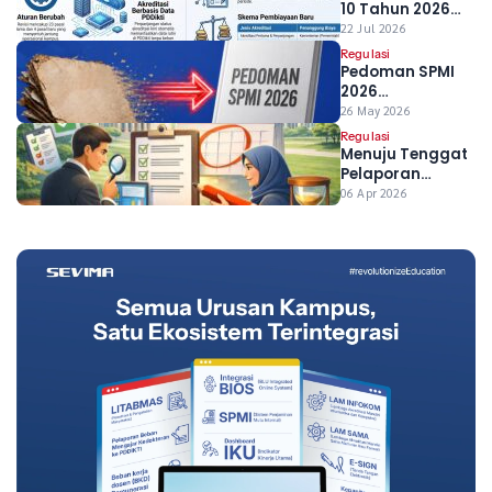
10 Tahun 2026
Resmi Berlaku, Apa
22 Jul 2026
Perubahan yang
Regulasi
Berdampak bagi
Pedoman SPMI
Kampus Anda?
2026
Diluncurkan, Ini
26 May 2026
yang Harus
Regulasi
Disiapkan
Menuju Tenggat
Kampus Anda
Pelaporan
PDDIKTI Semester
06 Apr 2026
2025/2026 Ganjil,
Ini Strategi
Persiapannya