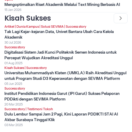
Mengoptimalkan Riset Akademik Melalui Text Mining Berbasis AI
15 Jan 2026
Kisah Sukses
Artikel
|
Dunia Kampus
|
Solusi SEVIMA
|
Success story
Tak Lagi Kejar-kejaran Data, Univet Bantara Ubah Cara Kelola
Akademik
30 Jul 2026
Success story
Digitalisasi Sistem Jadi Kunci Politeknik Semen Indonesia untuk
Percepat Wujudkan Akreditasi Unggul
01 Aug 2025
Kisah Sukses
|
Success story
Universitas Muhammadiyah Klaten (UMKLA) Raih Akreditasi Unggul
untuk Program Studi D3 Keperawatan dengan SEVIMA Platform
05 Jun 2025
Success story
Institut Pendidikan Indonesia Garut (IPI Garut) Sukses Pelaporan
PDDikti dengan SEVIMA Platform
20 Mar 2025
Success story
|
Testimoni Tokoh
Dulu Lembur Sampai Jam 2 Pagi, Kini Laporan PDDIKTI STAI Al
Akbar Surabaya Tinggal Klik
03 Mar 2025