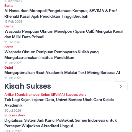
13 Apr 2026
Berita
AI Hancurkan Monopoli Pengetahuan Kampus, SEVIMA & Prof
Rhenald Kasali Ajak Pendidikan Tinggi Berubah
19 Feb 2026
Berita
Waspada Penipuan Oknum Menelpon (Spam Call) Mengaku Kenal
dan Miliki Data Pribadi
15 Jan 2026
Berita
Waspada Oknum Penipuan Pembayaran Kuliah yang
Mengatasnamakan Institusi Pendidikan
15 Jan 2026
Opini
Mengoptimalkan Riset Akademik Melalui Text Mining Berbasis AI
15 Jan 2026
Kisah Sukses
Artikel
|
Dunia Kampus
|
Solusi SEVIMA
|
Success story
Tak Lagi Kejar-kejaran Data, Univet Bantara Ubah Cara Kelola
Akademik
30 Jul 2026
Success story
Digitalisasi Sistem Jadi Kunci Politeknik Semen Indonesia untuk
Percepat Wujudkan Akreditasi Unggul
01 Aug 2025