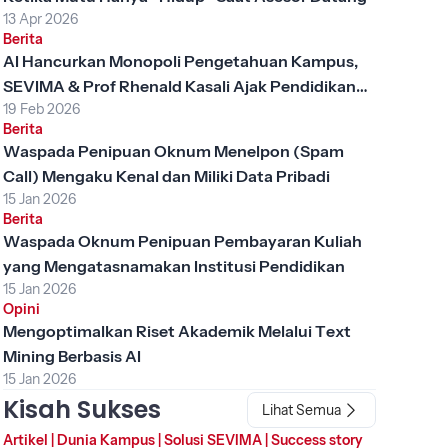
13 Apr 2026
Berita
AI Hancurkan Monopoli Pengetahuan Kampus,
SEVIMA & Prof Rhenald Kasali Ajak Pendidikan
19 Feb 2026
Tinggi Berubah
Berita
Waspada Penipuan Oknum Menelpon (Spam
Call) Mengaku Kenal dan Miliki Data Pribadi
15 Jan 2026
Berita
Waspada Oknum Penipuan Pembayaran Kuliah
yang Mengatasnamakan Institusi Pendidikan
15 Jan 2026
Opini
Mengoptimalkan Riset Akademik Melalui Text
Mining Berbasis AI
15 Jan 2026
Kisah Sukses
Lihat Semua
Artikel
|
Dunia Kampus
|
Solusi SEVIMA
|
Success story