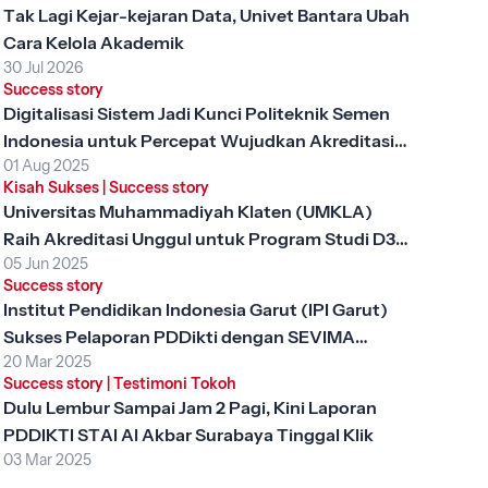
Tak Lagi Kejar-kejaran Data, Univet Bantara Ubah
Cara Kelola Akademik
30 Jul 2026
Success story
Digitalisasi Sistem Jadi Kunci Politeknik Semen
Indonesia untuk Percepat Wujudkan Akreditasi
01 Aug 2025
Unggul
Kisah Sukses
|
Success story
Universitas Muhammadiyah Klaten (UMKLA)
Raih Akreditasi Unggul untuk Program Studi D3
05 Jun 2025
Keperawatan dengan SEVIMA Platform
Success story
Institut Pendidikan Indonesia Garut (IPI Garut)
Sukses Pelaporan PDDikti dengan SEVIMA
20 Mar 2025
Platform
Success story
|
Testimoni Tokoh
Dulu Lembur Sampai Jam 2 Pagi, Kini Laporan
PDDIKTI STAI Al Akbar Surabaya Tinggal Klik
03 Mar 2025