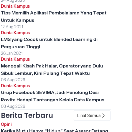
24 Aug 2023
Mendukung Akreditasi
Dunia Kampus
Tips Memilih Aplikasi Pembelajaran Yang Tepat
Untuk Kampus
12 Aug 2021
Dunia Kampus
LMS yang Cocok untuk Blended Learning di
Perguruan Tinggi
26 Jan 2021
Dunia Kampus
Menggali Kisah Pak Hajar, Operator yang Dulu
Sibuk Lembur, Kini Pulang Tepat Waktu
03 Aug 2026
Dunia Kampus
Grup Facebook SEVIMA, Jadi Penolong Desi
Rovita Hadapi Tantangan Kelola Data Kampus
03 Aug 2026
Berita Terbaru
Lihat Semua
Opini
Ketika Mutu Hanya “Hidup” Saat Asesor Datang