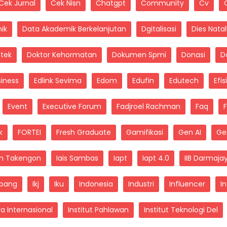
Cek Jurnal
Cek Nisn
Chatgpt
Community
Cv
ik
Data Akademik Berkelanjutan
Dgitalisasi
Dies Natal
ntek
Doktor Kehormatan
Dokumen Spmi
Donasi
D
siness
Edlink Sevima
Edom
Edufin
Edutech
Efis
Event
Executive Forum
Fadjroel Rachman
Faq
k
FORTEI
Fresh Graduate
Gamifikasi
Gen AI
Ge
in Takengon
Iais Sambas
Iapt
Iapt 4.0
IIB Darmaja
bang
Ikj
Iku
Indonesia
Industri
Influencer
I
tra Internasional
Institut Pahlawan
Institut Teknologi Del