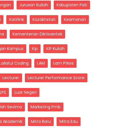
longan
Jurusan Kuliah
Kabupaten Pati
i
Karirlink
Kazakhstan
Keamanan
ma
Kementerian Diktisaintek
gan Kampus
Kip
KIP Kuliah
Lailatul Coding
LAM
Lam Ptkes
Lecturer
Lecturer Performance Score
LPS
Luar Negeri
lah Sevima
Marketing Pmb
ra Akademik
Mitra Baru
Mitra Edu