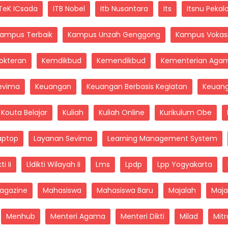
TeK ICsada
ITB Nobel
Itb Nusantara
Its
Itsnu Peka
ampus Terbaik
Kampus Unzah Genggong
Kampus Vokas
okteran
Kemdikbud
Kemendikbud
Kementerian Aga
evima
Keuangan
Keuangan Berbasis Kegiatan
Keuan
Kouta Belajar
Kuliah
Kuliah Online
Kurikulum Obe
aptop
Layanan Sevima
Learning Management System
ti Ii
Lldikti Wilayah Ii
Lms
Lpdp
Lpp Yogyakarta
agazine
Mahasiswa
Mahasiswa Baru
Majalah
Maja
Menhub
Menteri Agama
Menteri Dikti
Milad
Mit