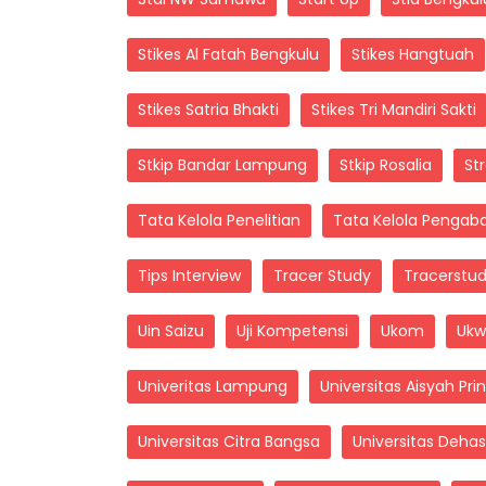
Stikes Al Fatah Bengkulu
Stikes Hangtuah
Stikes Satria Bhakti
Stikes Tri Mandiri Sakti
Stkip Bandar Lampung
Stkip Rosalia
Str
Tata Kelola Penelitian
Tata Kelola Pengab
Tips Interview
Tracer Study
Tracerstu
Uin Saizu
Uji Kompetensi
Ukom
Uk
Univeritas Lampung
Universitas Aisyah Pr
Universitas Citra Bangsa
Universitas Deha