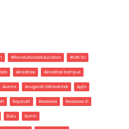
n
#revolutionizeEducation
#UIN SU
sada
Akreditasi
Akreditasi Kampus
Alumni
Anugerah Diktisaintek
Apjhi
ah
Bayarukt
Beasiswa
Beasiswa S1
Buku
Bumn