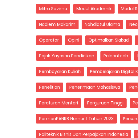
Mitra Sevima
Modul Akademik
Modul 
Nadiem Makarim
Nahdlatul Ulama
Neo
Operator
Opini
Optimalkan Siakad
Pajak Yayasan Pendidikan
Palcontech
Pembayaran Kuliah
Pembelajaran Digital K
Penelitian
Penerimaan Mahasiswa
Pen
Peraturan Menteri
Perguruan Tinggi
Pe
PermenPANRB Nomor 1 Tahun 2023
Persura
Politeknik Bisnis Dan Perpajakan Indonesia