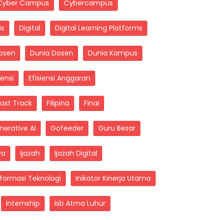
Cyber Campus
Cybercampus
is
Digital
Digital Learning Platforms
osen
Dunia Dosen
Dunia Kampus
iensi
Efisiensi Anggaran
Fast Track
Filipina
Finai
nerative AI
Gofeeder
Guru Besar
ya
Ijazah
Ijazah Digital
nformasi Teknologi
Inikator Kinerja Utama
Internship
Isb Atma Luhur