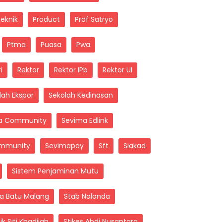
Teknik
Product
Prof Satryo
Ptma
Puasa
Pwa
i
Rektor
Rektor IPb
Rektor UI
lah Ekspor
Sekolah Kedinasan
a Community
Sevima Edlink
mmunity
Sevimapay
Sft
Siakad
Sistem Penjaminan Mutu
ta Batu Malang
Stab Nalanda
ik Siti Khadijah
Stikes Abdi Nusantara