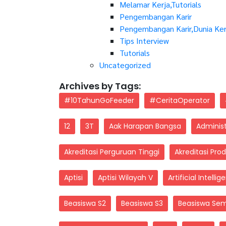
Melamar Kerja,Tutorials
Pengembangan Karir
Pengembangan Karir,Dunia Ker
Tips Interview
Tutorials
Uncategorized
Archives by Tags:
#10TahunGoFeeder
#CeritaOperator
12
3T
Aak Harapan Bangsa
Administ
Akreditasi Perguruan Tinggi
Akreditasi Prod
Aptisi
Aptisi Wilayah V
Artificial Intelli
Beasiswa S2
Beasiswa S3
Beasiswa Se