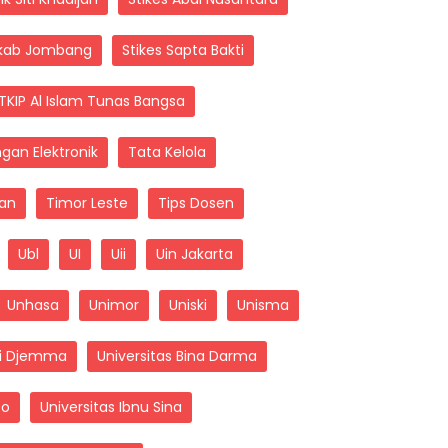
mkab Jombang
Stikes Sapta Bakti
TKIP Al Islam Tunas Bangsa
gan Elektronik
Tata Kelola
kan
Timor Leste
Tips Dosen
Ubl
UI
Uii
Uin Jakarta
Unhasa
Unimor
Uniski
Unisma
di Djemma
Universitas Bina Darma
eo
Universitas Ibnu Sina