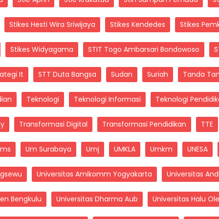
Stikes Hesti Wira Sriwijaya
Stikes Kendedes
Stikes Pe
Stikes Widyagama
STIT Togo Ambarsari Bondowoso
S
ategi It
STT Duta Bangsa
Sudan
Suriah
Tanda Tan
dian
Teknologi
Teknologi Informasi
Teknologi Pendidi
dy
Transformasi Digital
Transformasi Pendidikan
TTE
wms
Um Surabaya
Umj
UMKLA
Umkm
UNESA
ingsewu
Universitas Amikomm Yogyakarta
Universitas An
sen Bengkulu
Universitas Dharma Aub
Universitas Halu Ol