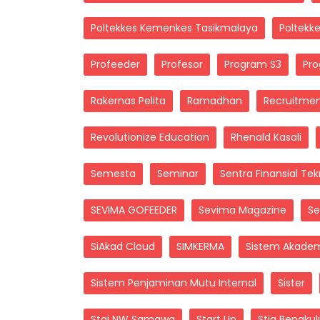
Poltekkes Kemenkes Tasikmalaya
Poltekk
Profeeder
Profesor
Program S3
Pro
Rakernas Pelita
Ramadhan
Recruitme
Revolutionize Education
Rhenald Kasali
Semesta
Seminar
Sentra Finansial Tek
SEVIMA GOFEEDER
Sevima Magazine
Se
SiAkad Cloud
SIMKERMA
Sistem Akadem
Sistem Penjaminan Mutu Internal
Sister
Stai NW Samawa
Start Up
Stia Bengkul