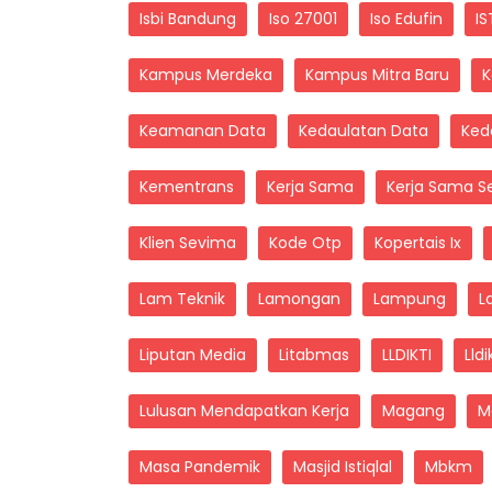
Isbi Bandung
Iso 27001
Iso Edufin
IS
Kampus Merdeka
Kampus Mitra Baru
K
Keamanan Data
Kedaulatan Data
Ked
Kementrans
Kerja Sama
Kerja Sama S
Klien Sevima
Kode Otp
Kopertais Ix
Lam Teknik
Lamongan
Lampung
L
Liputan Media
Litabmas
LLDIKTI
Lldik
Lulusan Mendapatkan Kerja
Magang
M
Masa Pandemik
Masjid Istiqlal
Mbkm