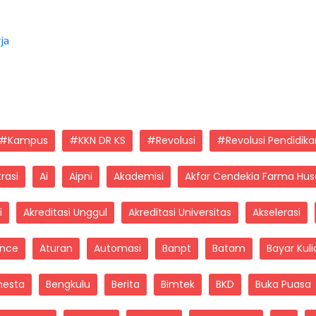
ja
#kampus
#KKN DR KS
#Revolusi
#Revolusi Pendidika
rasi
Ai
Aipni
Akademisi
Akfar Cendekia Farma Hu
i
Akreditasi Unggul
Akreditasi Universitas
Akselerasi
gence
Aturan
Automasi
Banpt
Batam
Bayar Kuli
mesta
Bengkulu
Berita
Bimtek
BKD
Buka Puasa