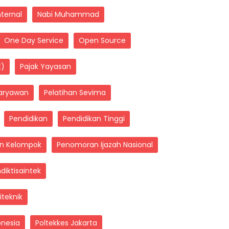
nternal
Nabi Muhammad
One Day Service
Open Source
E)
Pajak Yayasan
Karyawan
Pelatihan Sevima
Pendidikan
Pendidikan Tinggi
an Kelompok
Penomoran Ijazah Nasional
iktisaintek
iteknik
onesia
Poltekkes Jakarta