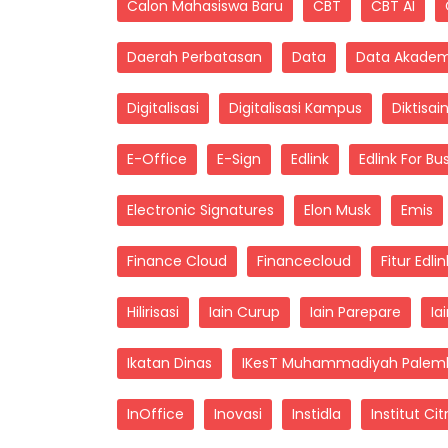
Calon Mahasiswa Baru
CBT
CBT AI
Daerah Perbatasan
Data
Data Akadem
Digitalisasi
Digitalisasi Kampus
Diktisai
E-Office
E-Sign
Edlink
Edlink For Bu
Electronic Signatures
Elon Musk
Emis
Finance Cloud
Financecloud
Fitur Edlin
Hilirisasi
Iain Curup
Iain Parepare
Ia
Ikatan Dinas
IKesT Muhammadiyah Palem
InOffice
Inovasi
Instidla
Institut Ci